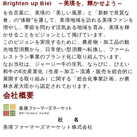
Brighten up Biei ～美瑛を、輝かせよう～
を合言葉に、美瑛の「美しい風景」と「新鮮で良質な
食」の“体験”を通して、美瑛地域を訪れる美瑛ファンを
増やし、季節を問わず活気ある地域を育み、美瑛を輝
かせることをビジョンとして掲げています。
このビジョンを実現するために、農産物・加工品の観
光地型消費から、日常使い型消費へ転換し、ファーム
レストラン事業のブランド化に取り組んでいます。
なお当社は、ジャージー牛の生乳、ならびに、びえい
和牛の6次産業化（生産～加工～流通・販売を総合的に
展開する取り組み）に関する「総合化事業計画」が農
林水産大臣から認定されております。
会社概要
社 名
美瑛ファーマーズマーケット株式会社